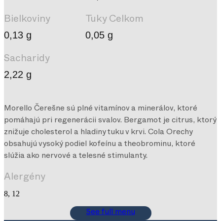
Bielkoviny
Tuky Celkom
0,13 g
0,05 g
Sacharidy
2,22 g
Morello Čerešne sú plné vitamínov a minerálov, ktoré
pomáhajú pri regenerácii svalov. Bergamot je citrus, ktorý
znižuje cholesterol a hladiny tuku v krvi. Cola Orechy
obsahujú vysoký podiel kofeínu a theobrominu, ktoré
slúžia ako nervové a telesné stimulanty.
Alergény
8, 12
See full menu