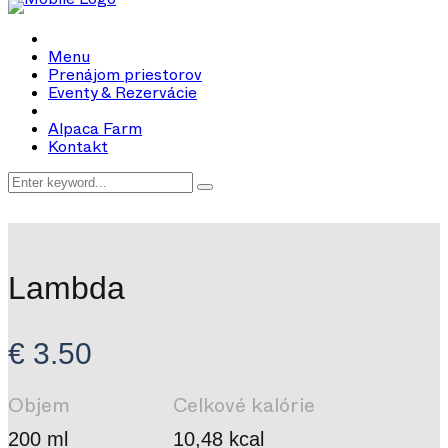
Menu
Prenájom priestorov
Eventy & Rezervácie
Alpaca Farm
Kontakt
Lambda
€ 3.50
Objem
Celkové kalórie
200 ml
10,48 kcal