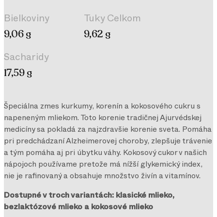
Bielkoviny
Tuky Celkom
9,06 g
9,62 g
Sacharidy
17,59 g
Špeciálna zmes kurkumy, korenín a kokosového cukru s
napeneným mliekom. Toto korenie tradičnej Ajurvédskej
medicíny sa pokladá za najzdravšie korenie sveta. Pomáha
pri predchádzaní Alzheimerovej choroby, zlepšuje trávenie
a tým pomáha aj pri úbytku váhy. Kokosový cukor v našich
nápojoch používame pretože má nížší glykemický index,
nie je rafinovaný a obsahuje množstvo živín a vitamínov.
Dostupné v troch variantách: klasické mlieko,
bezlaktózové mlieko a kokosové mlieko