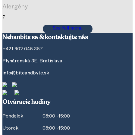
Alergény
7
See full menu
Nehanbite sa & kontaktujte nás
+421 902 046 367
Plynárenská 3E, Bratislava
info@biteandbyte.sk
Otváracie hodiny
Pondelok
08:00 -15:00
Utorok
08:00 -15:00