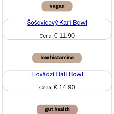
vegan
Šošovicový Kari Bowl
€ 11.90
Cena:
low histamine
Hovädzí Bali Bowl
€ 14.90
Cena:
gut health