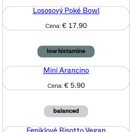
Lososový Poké Bowl
€ 17.90
Cena:
low histamine
Mini Arancino
€ 5.90
Cena:
balanced
Feniklové Risotto Vegan