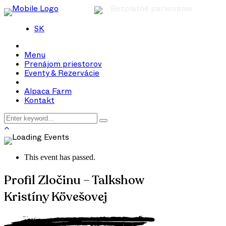
Bezplatné parkovanie
SK
Menu
Prenájom priestorov
Eventy & Rezervácie
Alpaca Farm
Kontakt
This event has passed.
Profil Zločinu – Talkshow
Kristíny Kövešovej