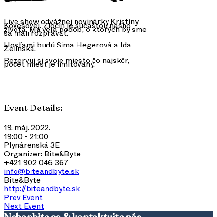
Live show odvážnej novinárky Kristíny
Kövešovej. Zločin je súčasťou nášho
života. Má veľa podôb, o ktorých by sme
sa mali rozprávať.
Hosťami budú Sima Hegerová a Ida
Želinská.
Rezervuj si svoje miesto čo najskôr,
počet miest je limitovaný.
Event Details:
19. máj. 2022.
19:00 - 21:00
Plynárenská 3E
Organizer:
Bite&Byte
+421 902 046 367
info@biteandbyte.sk
Bite&Byte
http://biteandbyte.sk
Prev Event
Next Event